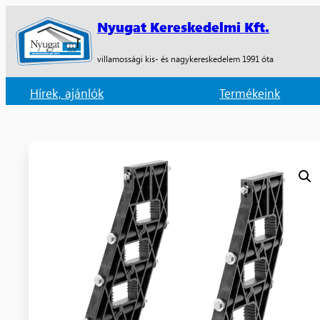
Nyugat Kereskedelmi Kft.
villamossági kis- és nagykereskedelem 1991 óta
Hírek, ajánlók
Termékeink