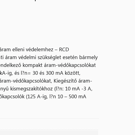
aáram elleni védelemhez – RCD
ati áram védelmi szükséglet esetén bármely
endelkező kompakt áram-védőkapcsolókat
0 kA-ig, és l?n= 30 és 300 mA között,
 áram-védőkapcsolókat, Kiegészítő áram-
nyű kismegszakítókhoz (l?n: 10 mA -3 A,
édőkapcsolók (125 A-ig, l?n 10 – 500 mA