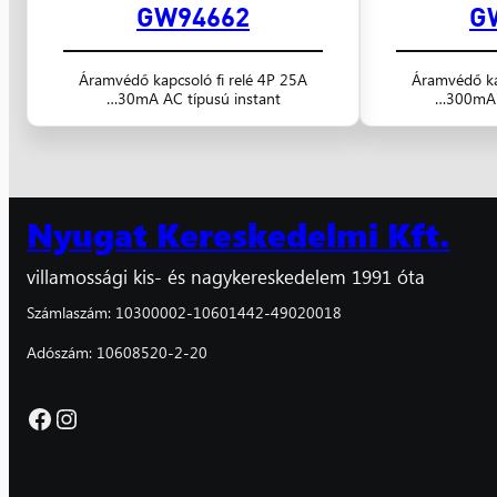
GW94662
G
Áramvédő kapcsoló fi relé 4P 25A
Áramvédő ka
30mA AC típusú instant…
300mA A
Nyugat Kereskedelmi Kft.
villamossági kis- és nagykereskedelem 1991 óta
Számlaszám: 10300002-10601442-49020018
Adószám: 10608520-2-20
Facebook
Instagram