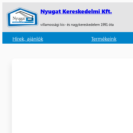
Nyugat Kereskedelmi Kft.
villamossági kis- és nagykereskedelem 1991 óta
Hírek, ajánlók
Termékeink