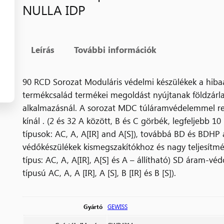
NULLA IDP
Leírás
További információk
90 RCD Sorozat Moduláris védelmi készülékek a hib
termékcsalád termékei megoldást nyújtanak földzárl
alkalmazásnál. A sorozat MDC túláramvédelemmel r
kínál . (2 és 32 A között, B és C görbék, legfeljebb 1
típusok: AC, A, A[IR] and A[S]), továbbá BD és BDHP
védőkészülékek kismegszakítókhoz és nagy teljesítmé
típus: AC, A, A[IR], A[S] és A – állítható) SD áram-v
típusú AC, A, A [IR], A [S], B [IR] és B [S]).
Gyártó
GEWISS