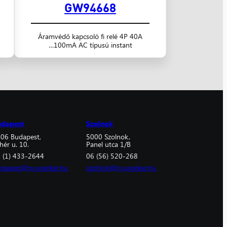
GW94668
Áramvédő kapcsoló fi relé 4P 40A
100mA AC típusú instant…
udapest
Szolnok
06 Budapest,
5000 Szolnok,
hér u. 10.
Panel utca 1/B
 (1) 433-2644
06 (56) 520-268
dapest@nyugatker.hu
szolnok@nyugatker.hu