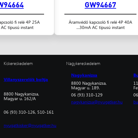
W94664
GW94667
pcsoló fi relé 4P 25A
Áramvédő kapcsoló fi relé 4P 40A
C típusú instant…
30mA AC típusú instant…
Kiskereskedelem
Nagykereskedelem
Nagykanizsa
B
Villanyszerelők boltja
8800 Nagykanizsa,
11
Magyar u. 189.
Fe
8800 Nagykanizsa,
06 (93) 310-129
06
Magyar u. 162/A
nagykanizsa@nyugatker.hu
bu
06 (93) 310-126, 510-161
nyugatkisker@nyugatker.hu