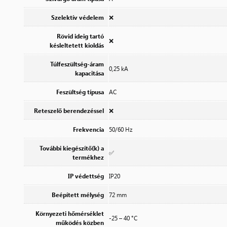
Szelektív védelem
❌
Rövid ideig tartó
❌
késleltetett kioldás
Túlfeszültség-áram
0,25 kA
kapacitása
Feszültség típusa
AC
Reteszelő berendezéssel
❌
Frekvencia
50/60 Hz
További kiegészítő(k) a
✅
termékhez
IP védettség
IP20
Beépített mélység
72 mm
Környezeti hőmérséklet
-25 – 40 °C
működés közben