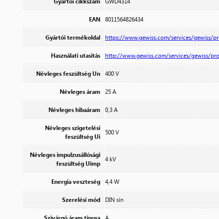
Gyártói cikkszám
GWD4314
EAN
8011564826434
Gyártói termékoldal
https://www.gewiss.com/services/gewiss/
Használati utasítás
http://www.gewiss.com/services/gewiss/
Névleges feszültség Un
400 V
Névleges áram
25 A
Névleges hibaáram
0,3 A
Névleges szigetelési
500 V
feszültség Ui
Névleges impulzusállósági
4 kV
feszültség Uimp
Energia veszteség
4,4 W
Szerelési mód
DIN sín
Szivárgó áram típusa
A