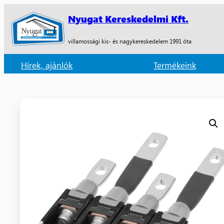
Nyugat Kereskedelmi Kft.
villamossági kis- és nagykereskedelem 1991 óta
Hírek, ajánlók
Termékeink