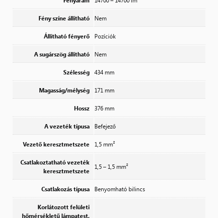
Fényáram
14700 – 14700 lm
Fény színe állítható
Nem
Állítható fényerő
Pozíciók
A sugárszög állítható
Nem
Szélesség
434 mm
Magasság/mélység
171 mm
Hossz
376 mm
A vezeték típusa
Befejező
Vezető keresztmetszete
1,5 mm²
Csatlakoztatható vezeték
1,5 – 1,5 mm²
keresztmetszete
Csatlakozás típusa
Benyomható bilincs
Korlátozott felületi
hőmérsékletű lámpatest,