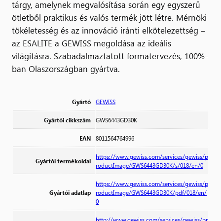
tárgy, amelynek megvalósítása során egy egyszerű
ötletből praktikus és valós termék jött létre. Mérnöki
tökéletesség és az innováció iránti elkötelezettség –
az ESALITE a GEWISS megoldása az ideális
világításra. Szabadalmaztatott formatervezés, 100%-
ban Olaszországban gyártva.
Gyártó
GEWISS
Gyártói cikkszám
GWS6443GD30K
EAN
8011564764996
https://www.gewiss.com/services/gewiss/p
Gyártói termékoldal
roductImage/GWS6443GD30K/s/018/en/0
https://www.gewiss.com/services/gewiss/p
Gyártói adatlap
roductImage/GWS6443GD30K/pdf/018/en/
0
http://www.gewiss.com/services/gewiss/pr