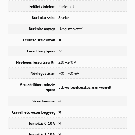
Felületvédelem
Porfestett
Burkolat színe
Szürke
Burkolat anyaga
Üveg szerkezetű
Felülete szálcsiszolt
❌
Feszültség típusa
AC
Névleges feszültség Un
220 – 240 V
Névleges áram
700 – 700 mA
A vezérlőberendezés
LED-es kezelőeszköz áramvezérelt
típusa
Vezérlőművel
✅
Cserélhető vezérlőegység
❌
Tompítás 0-10 V
❌
Tompítás 1-10 V
❌