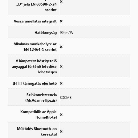
❌
„D” jelű EN 60598-2-24
szerint
Vészáramellátás integrált
❌
Hatékonyság
99 lm/W
Alkalmas munkahelyre az
❌
EN 12464-1 szerint
A lámpatest hőszigetelő
anyaggal történő lefedése
❌
lehetséges
IFTTT támogatás elérhető
❌
Színkonzisztencia
SDCM3
(McAdam ellipszis)
Kompatibilis az Apple
❌
HomeKit-tel
Működés Bluetooth-on
❌
keresztül