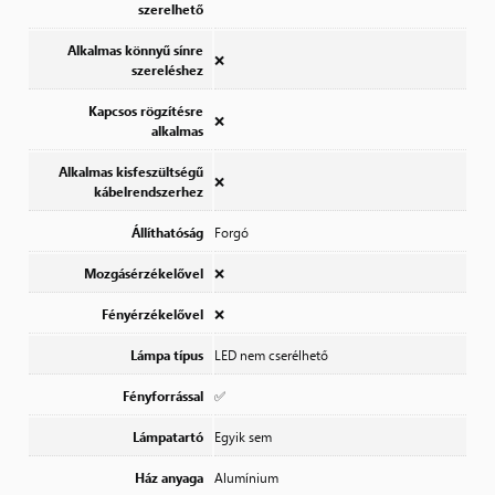
szerelhető
Alkalmas könnyű sínre
❌
szereléshez
Kapcsos rögzítésre
❌
alkalmas
Alkalmas kisfeszültségű
❌
kábelrendszerhez
Állíthatóság
Forgó
Mozgásérzékelővel
❌
Fényérzékelővel
❌
Lámpa típus
LED nem cserélhető
Fényforrással
✅
Lámpatartó
Egyik sem
Ház anyaga
Alumínium