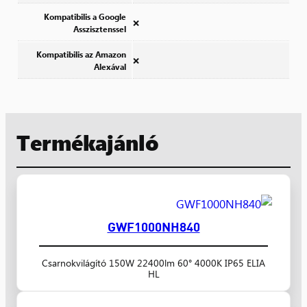
Kompatibilis a Google
❌
Asszisztenssel
Kompatibilis az Amazon
❌
Alexával
Termékajánló
GWF1000NH840
Csarnokvilágító 150W 22400lm 60° 4000K IP65 ELIA
HL