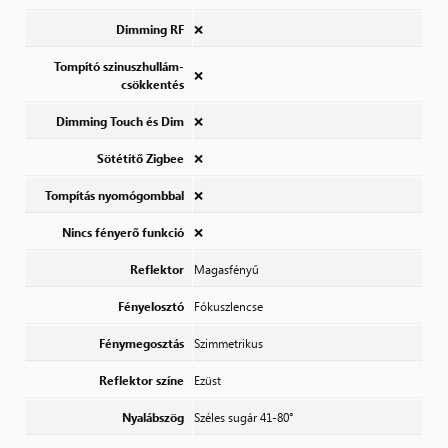
Dimming RF
❌
Tompító szinuszhullám-
❌
csökkentés
Dimming Touch és Dim
❌
Sötétítő Zigbee
❌
Tompítás nyomógombbal
❌
Nincs fényerő funkció
❌
Reflektor
Magasfényű
Fényelosztó
Fókuszlencse
Fénymegosztás
Szimmetrikus
Reflektor színe
Ezüst
Nyalábszög
Széles sugár 41-80°