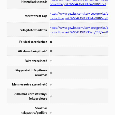
Használati utasítás
oductImage/GWS6443GD30K/m/018/en/3
https://www.gewiss.com/services/gewiss/p
Méretezett rajz
roductImage/GWS6443GD30K/do/018/en/0
https://www.gewiss.com/services/gewiss/p
Világítótest adatok
roductImage/GWS6443GD30K/co/018/en/0
Felületi szereléshez
❌
Alkalmas beépíthető
❌
Falra szerelhető
✅
Függesztett rögzítésre
❌
alkalmas
Mennyezetre szerelhető
✅
Alkalmas keresztirányú
✅
felszerelésre
Alkalmas
talapzatra/padlóra
✅