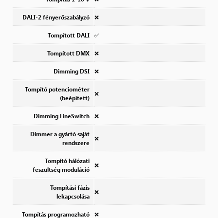
DALI-2 fényerőszabályzó
❌
Tompított DALI
✅
Tompított DMX
❌
Dimming DSI
❌
Tompító potenciométer
❌
(beépített)
Dimming LineSwitch
❌
Dimmer a gyártó saját
❌
rendszere
Tompító hálózati
❌
feszültség moduláció
Tompítási fázis
❌
lekapcsolása
Tompítás programozható
❌