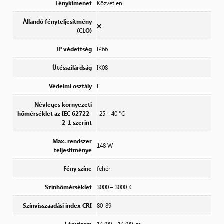
Fénykimenet
Közvetlen
Állandó fényteljesítmény
❌
(CLO)
IP védettség
IP66
Ütésszilárdság
IK08
Védelmi osztály
I
Névleges környezeti
hőmérséklet az IEC 62722-
-25 – 40 °C
2-1 szerint
Max. rendszer
148 W
teljesítménye
Fény színe
fehér
Színhőmérséklet
3000 – 3000 K
Színvisszaadási index CRI
80-89