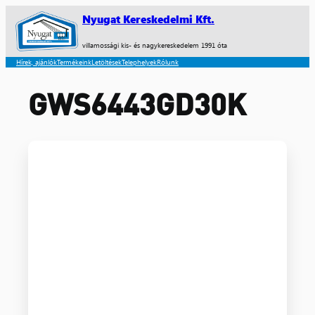
Nyugat Kereskedelmi Kft.
villamossági kis- és nagykereskedelem 1991 óta
Hírek, ajánlók
Termékeink
Letöltések
Telephelyek
Rólunk
GWS6443GD30K