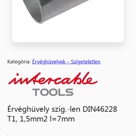
Kategória:
Érvéghüvelyek – Szigeteletlen
Érvéghüvely szig.-len DIN46228
T1, 1,5mm2 l=7mm