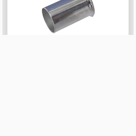
ICAE0147
Érvégh. szig.-len DIN46228 T1, 0,14mm2 l=7mm
Nyugat Kereskedelmi Kft.
villamossági kis- és nagykereskedelem 1991 óta
Számlaszám: 10300002-10601442-49020018
Adószám: 10608520-2-20
Facebook
Instagram