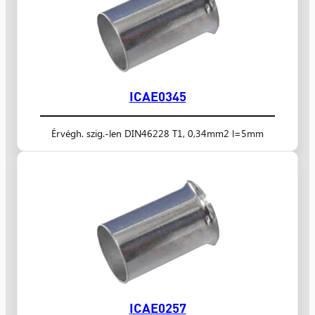
ICAE0345
Érvégh. szig.-len DIN46228 T1, 0,34mm2 l=5mm
ICAE0257