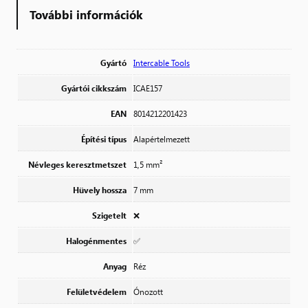
További információk
Gyártó
Intercable Tools
Gyártói cikkszám
ICAE157
EAN
8014212201423
Építési típus
Alapértelmezett
Névleges keresztmetszet
1,5 mm²
Hüvely hossza
7 mm
Szigetelt
❌
Halogénmentes
✅
Anyag
Réz
Felületvédelem
Ónozott