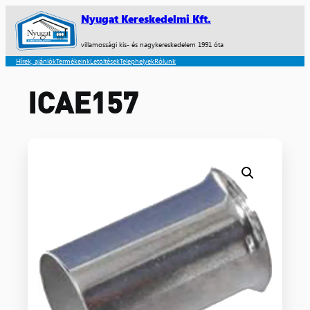
Nyugat Kereskedelmi Kft.
villamossági kis- és nagykereskedelem 1991 óta
Hírek, ajánlók
Termékeink
Letöltések
Telephelyek
Rólunk
ICAE157