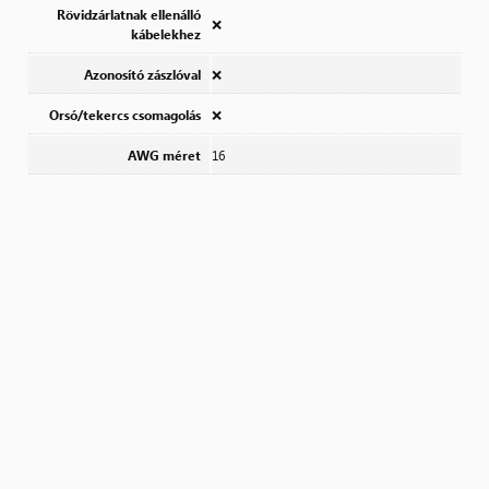
Rövidzárlatnak ellenálló
❌
kábelekhez
Azonosító zászlóval
❌
Orsó/tekercs csomagolás
❌
AWG méret
16