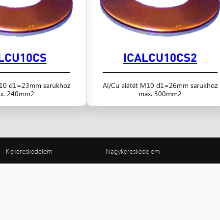
LCU10CS
ICALCU10CS2
 M10 d1=23mm sarukhoz
Al/Cu alátét M10 d1=26mm sarukhoz
x. 240mm2
max. 300mm2
Kiskereskedelem
Nagykereskedelem
Nagykanizsa
B
Villanyszerelők boltja
8800 Nagykanizsa,
11
Magyar u. 189.
Fe
8800 Nagykanizsa,
06 (93) 310-129
06
Magyar u. 162/A
nagykanizsa@nyugatker.hu
bu