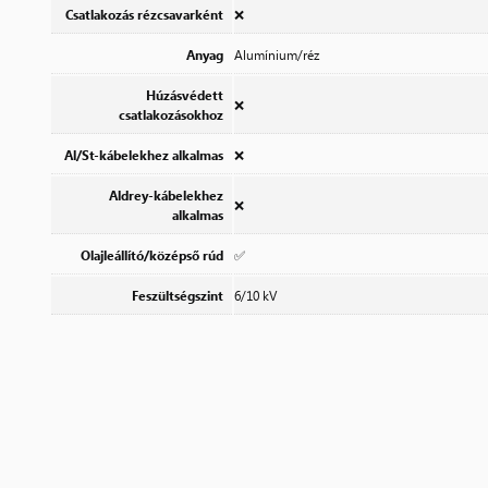
Csatlakozás rézcsavarként
❌
Anyag
Alumínium/réz
Húzásvédett
❌
csatlakozásokhoz
Al/St-kábelekhez alkalmas
❌
Aldrey-kábelekhez
❌
alkalmas
Olajleállító/középső rúd
✅
Feszültségszint
6/10 kV