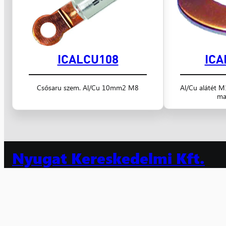
ICALCU108
ICA
Csősaru szem. Al/Cu 10mm2 M8
Al/Cu alátét
ma
Nyugat Kereskedelmi Kft.
villamossági kis- és nagykereskedelem 1991 óta
Számlaszám: 10300002-10601442-49020018
Adószám: 10608520-2-20