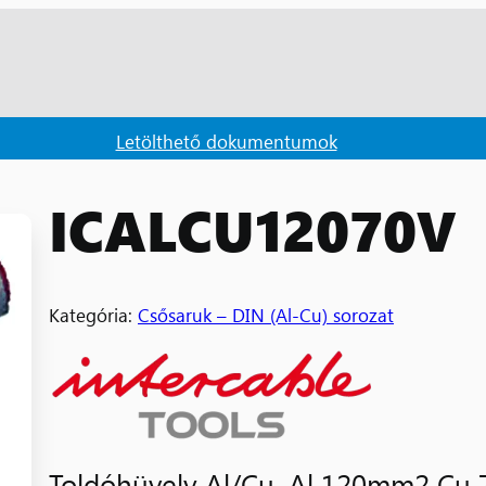
Letölthető dokumentumok
ICALCU12070V
Kategória:
Csősaruk – DIN (Al-Cu) sorozat
Toldóhüvely Al/Cu, Al 120mm2 C