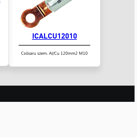
ICALCU12010
Csősaru szem. Al/Cu 120mm2 M10
udapest
Szolnok
06 Budapest,
5000 Szolnok,
hér u. 10.
Panel utca 1/B
 (1) 433-2644
06 (56) 520-268
dapest@nyugatker.hu
szolnok@nyugatker.hu