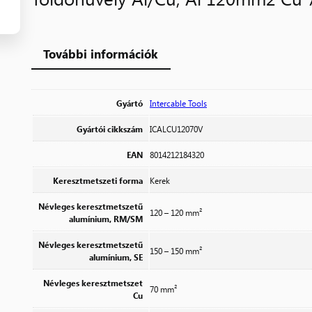
További információk
Gyártó
Intercable Tools
Gyártói cikkszám
ICALCU12070V
EAN
8014212184320
Keresztmetszeti forma
Kerek
Névleges keresztmetszetű
120 – 120 mm²
alumínium, RM/SM
Névleges keresztmetszetű
150 – 150 mm²
alumínium, SE
Névleges keresztmetszet
70 mm²
Cu