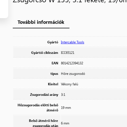
További információk
Gyártó
Intercable Tools
Gyártói cikkszám
ICC65121
EAN
8014212394132
típus
Hőre zsugorodó
Kivitel
Vékony falú
Zsugorodási arány
3:1
Hőzsugorodás előtti belső
19 mm
átmérő
Belső átmérő hőre
6 mm
zsugorodás után