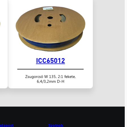
ICC65012
Zsugorcső W 135, 2:1 fekete,
6,4/3,2mm D-H
udapest
Szolnok