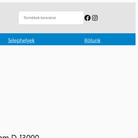
Facebook
Instagram
Telephelyek
Rólunk
6mm D-I3000