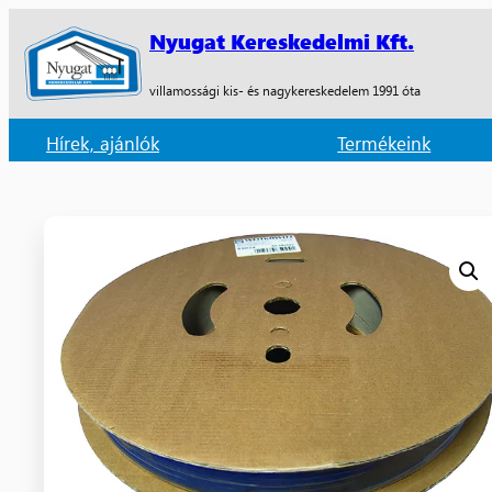
Nyugat Kereskedelmi Kft.
villamossági kis- és nagykereskedelem 1991 óta
Hírek, ajánlók
Termékeink