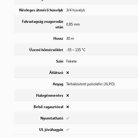
Névleges átmérő hüvelyk
3/4 hüvelyk
Falvastagság zsugorodás
0,85 mm
után
Hossz
30 m
Üzemi hőmérséklet
-55 – 135 °C
Szín
Fekete
Átlátszó
❌
Anyag
Térhálósított poliolefin (XLPO)
Halogénmentes
❌
Belső ragasztóval
❌
Nyomtatható
✅
UL jóváhagyás
✅