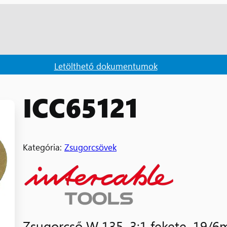
Letölthető dokumentumok
ICC65121
Kategória:
Zsugorcsövek
Zsugorcső W 135, 3:1 fekete, 19/