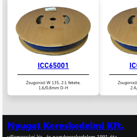
ICC65001
I
Zsugorcső W 135, 2:1 fekete,
Zsugorcső
1,6/0,8mm D-H
2,4
Nyugat Kereskedelmi Kft.
villamossági kis- és nagykereskedelem 1991 óta