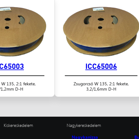
CC65003
ICC65006
 W 135, 2:1 fekete,
Zsugorcső W 135, 2:1 fekete,
/1,2mm D-H
3,2/1,6mm D-H
Kiskereskedelem
Nagykereskedelem
Nagykanizsa
B