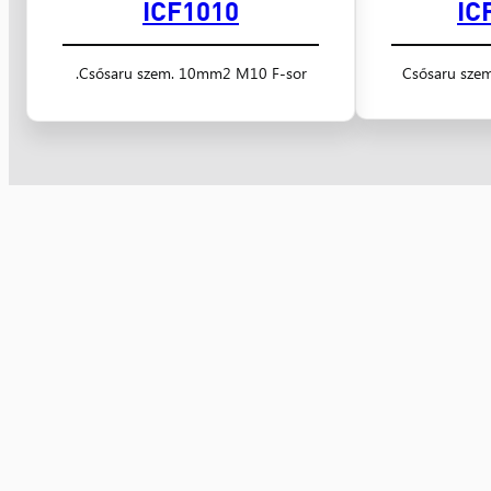
ICF1010
IC
Csősaru szem. 10mm2 M10 F-sor.
Csősaru sze
Nyugat Kereskedelmi Kft.
villamossági kis- és nagykereskedelem 1991 óta
Számlaszám: 10300002-10601442-49020018
Adószám: 10608520-2-20
Facebook
Instagram