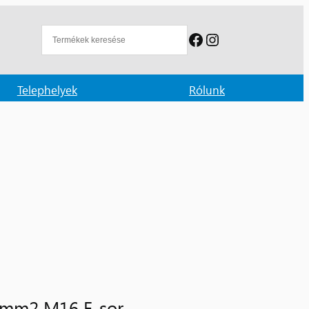
Facebook
Instagram
Telephelyek
Rólunk
5mm2 M16 F-sor.