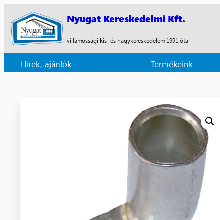
Nyugat Kereskedelmi Kft.
villamossági kis- és nagykereskedelem 1991 óta
Hírek, ajánlók
Termékeink