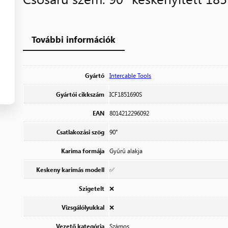
További információk
Gyártó
Intercable Tools
Gyártói cikkszám
ICF1851690S
EAN
8014212296092
Csatlakozási szög
90°
Karima formája
Gyűrű alakja
Keskeny karimás modell
✅
Szigetelt
❌
Vizsgálólyukkal
❌
Vezető kategória
Számos