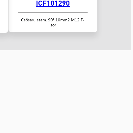
ICF101290
Csősaru szem. 90° 10mm2 M12 F-
sor.
udapest
Szolnok
06 Budapest,
5000 Szolnok,
hér u. 10.
Panel utca 1/B
 (1) 433-2644
06 (56) 520-268
dapest@nyugatker.hu
szolnok@nyugatker.hu