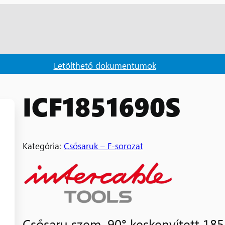
Letölthető dokumentumok
ICF1851690S
Kategória:
Csősaruk – F-sorozat
Csősaru szem. 90° keskenyített 18