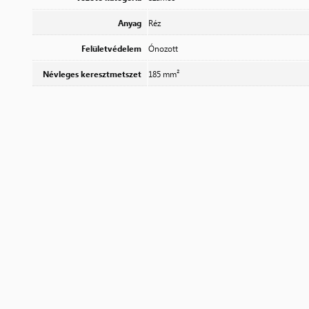
Anyag
Réz
Felületvédelem
Ónozott
Névleges keresztmetszet
185 mm²