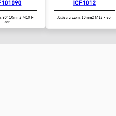
F101090
ICF1012
m. 90° 10mm2 M10 F-
Csősaru szem. 10mm2 M12 F-sor.
sor.
Kiskereskedelem
Nagykereskedelem
Nagykanizsa
B
Villanyszerelők boltja
8800 Nagykanizsa,
11
Magyar u. 189.
Fe
8800 Nagykanizsa,
06 (93) 310-129
06
Magyar u. 162/A
nagykanizsa@nyugatker.hu
bu
06 (93) 310-126, 510-161
nyugatkisker@nyugatker.hu