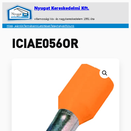
Nyugat Kereskedelmi Kft.
villamossági kis- és nagykereskedelem 1991 óta
Hírek, ajánlók
Termékeink
Letöltések
Telephelyek
Rólunk
ICIAE056OR