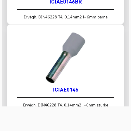
ICIAE0146BR
Érvégh. DIN46228 T4, 0,14mm2 l=6mm barna
ICIAE0146
Érvégh. DIN46228 T4, 0,14mm2 l=6mm szürke
Nyugat Kereskedelmi Kft.