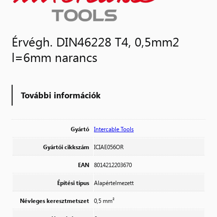
Érvégh. DIN46228 T4, 0,5mm2
l=6mm narancs
További információk
Gyártó
Intercable Tools
Gyártói cikkszám
ICIAE056OR
EAN
8014212203670
Építési típus
Alapértelmezett
Névleges keresztmetszet
0,5 mm²