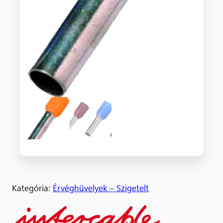
Kategória:
Érvéghüvelyek – Szigetelt