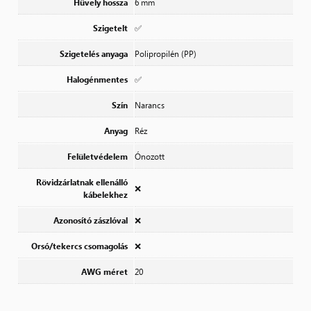
Hüvely hossza
6 mm
Szigetelt
✅
Szigetelés anyaga
Polipropilén (PP)
Halogénmentes
✅
Szín
Narancs
Anyag
Réz
Felületvédelem
Ónozott
Rövidzárlatnak ellenálló
❌
kábelekhez
Azonosító zászlóval
❌
Orsó/tekercs csomagolás
❌
AWG méret
20