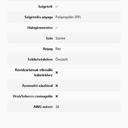
Szigetelt
✅
Szigetelés anyaga
Polipropilén (PP)
Halogénmentes
✅
Szín
Szürke
Anyag
Réz
Felületvédelem
Ónozott
Rövidzárlatnak ellenálló
❌
kábelekhez
Azonosító zászlóval
❌
Orsó/tekercs csomagolás
❌
AWG méret
18