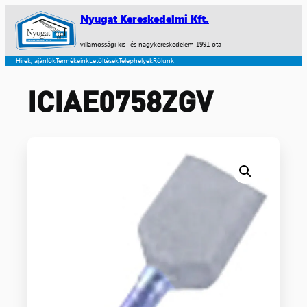
Nyugat Kereskedelmi Kft.
villamossági kis- és nagykereskedelem 1991 óta
Hírek, ajánlók
Termékeink
Letöltések
Telephelyek
Rólunk
ICIAE0758ZGV