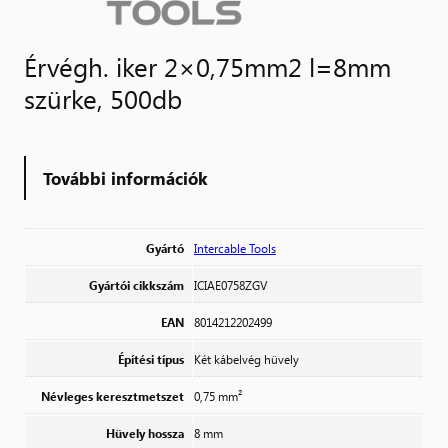
Érvégh. iker 2×0,75mm2 l=8mm
szürke, 500db
További információk
Gyártó
Intercable Tools
Gyártói cikkszám
ICIAE0758ZGV
EAN
8014212202499
Építési típus
Két kábelvég hüvely
Névleges keresztmetszet
0,75 mm²
Hüvely hossza
8 mm