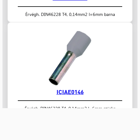
Érvégh. DIN46228 T4, 0,14mm2 l=6mm barna
ICIAE0146
Érvégh. DIN46228 T4, 0,14mm2 l=6mm szürke
Nyugat Kereskedelmi Kft.