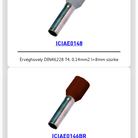
ICIAE0148
Érvéghüvely DIN46228 T4, 0,14mm2 l=8mm szürke
ICIAE0146BR