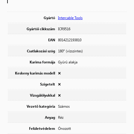
Gyártó
Intercable Tools
Gyártói cikkszám
ICR9516
EAN
8014212193810
Csatlakozási szög
180° (vízszintes)
Karima formája
Gyűrű alakja
Keskeny karimás modell
❌
Szigetelt
❌
Vizsgálólyukkal
❌
Vezető kategória
Számos
Anyag
Réz
Felületvédelem
Ónozott