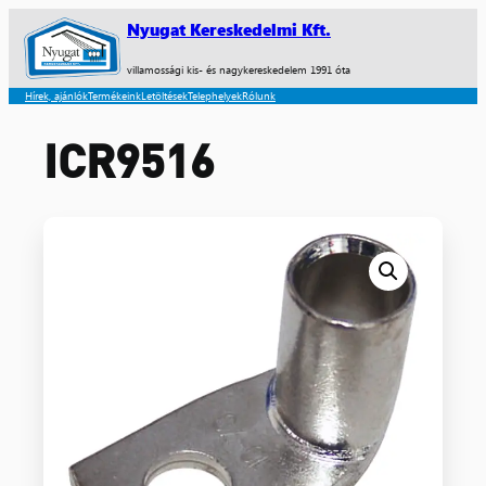
Nyugat Kereskedelmi Kft.
villamossági kis- és nagykereskedelem 1991 óta
Hírek, ajánlók
Termékeink
Letöltések
Telephelyek
Rólunk
ICR9516