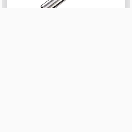
ICR05OV
Csősaru szem., ovális 0,5mm2
Nyugat Kereskedelmi Kft.
villamossági kis- és nagykereskedelem 1991 óta
Számlaszám: 10300002-10601442-49020018
Adószám: 10608520-2-20
Facebook
Instagram
Kiskereskedelem