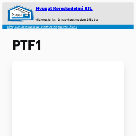
Nyugat Kereskedelmi Kft.
villamossági kis- és nagykereskedelem 1991 óta
Hírek, ajánlók
Termékeink
Letöltések
Telephelyek
Rólunk
PTF1