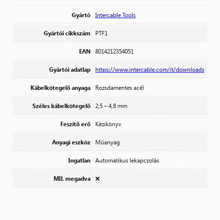
Gyártó
Intercable Tools
Gyártói cikkszám
PTF1
EAN
8014212354051
Gyártói adatlap
https://www.intercable.com/it/downloads
Kábelkötegelő anyaga
Rozsdamentes acél
Széles kábelkötegelő
2,5 – 4,8 mm
Feszítő erő
Kézikönyv
Anyagi eszköz
Műanyag
Ingatlan
Automatikus lekapcsolás
MIL megadva
❌