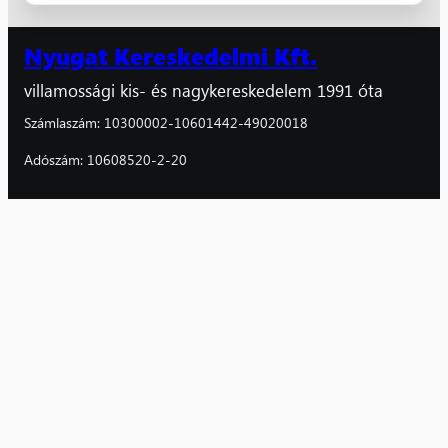
Nyugat Kereskedelmi Kft.
villamossági kis- és nagykereskedelem 1991 óta
Számlaszám: 10300002-10601442-49020018
Adószám: 10608520-2-20
Facebook
Instagram
Kiskereskedelem
Villanyszerelők boltja
8800 Nagykanizsa,
Magyar u. 162/A
06 (93) 310-126, 510-161