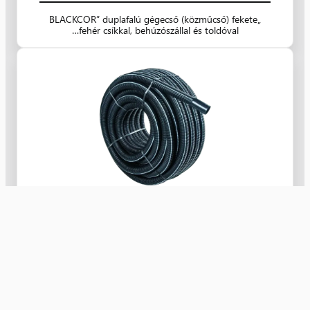
„BLACKCOR” duplafalú gégecső (közműcső) fekete
fehér csíkkal, behúzószállal és toldóval…
RP-CR10040G4
„BLACKCOR” duplafalú gégecső (közműcső) fekete
fehér csíkkal, behúzószállal és toldóval…
Nyugat Kereskedelmi Kft.