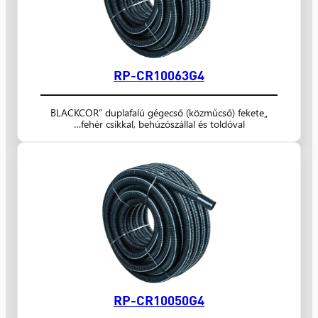
RP-CR10063G4
„BLACKCOR” duplafalú gégecső (közműcső) fekete
fehér csíkkal, behúzószállal és toldóval…
RP-CR10050G4