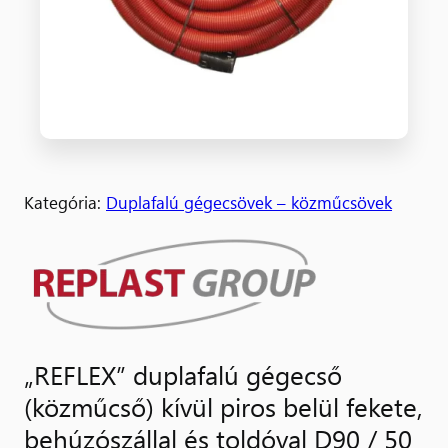
Kategória:
Duplafalú gégecsövek – közműcsövek
„REFLEX” duplafalú gégecső
(közműcső) kívül piros belül fekete,
behúzószállal és toldóval D90 / 50