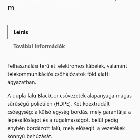
m
Leírás
További információk
Felhasználási terület: elektromos kábelek, valamint
telekommunikációs csőhálózatok föld alatti
ágyazatban.
A dupla falú BlackCor csővezeték alapanyaga magas
sűrűségű polietilén (HDPE). Két koextrudált
csőegység: a külső egység bordás, mely garantálja a
lépésállóságot és a rugalmasságot, belül pedig
enyhén bordázott falú, mely elősegíti a vezetékek
könnyű behúzását.