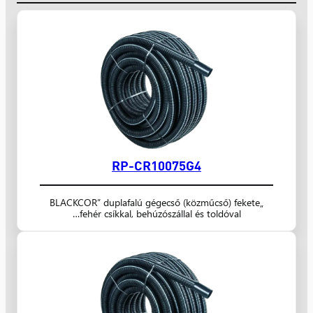
RP-CR10075G4
„BLACKCOR” duplafalú gégecső (közműcső) fekete
fehér csíkkal, behúzószállal és toldóval…