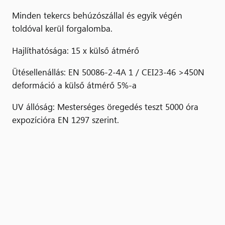
Minden tekercs behúzószállal és egyik végén
toldóval kerül forgalomba.
Hajlíthatósága: 15 x külső átmérő
Ütésellenállás: EN 50086-2-4A 1 / CEI23-46 >450N
deformáció a külső átmérő 5%-a
UV állóság: Mesterséges öregedés teszt 5000 óra
expozícióra EN 1297 szerint.