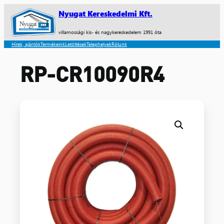
Nyugat Kereskedelmi Kft.
villamossági kis- és nagykereskedelem 1991 óta
Hírek, ajánlók
Termékeink
Letöltések
Telephelyek
Rólunk
RP-CR10090R4