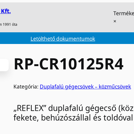
Kft.
Terméke
×
m 1991 óta
Letölthető dokumentumok
RP-CR10125R4
Kategória:
Duplafalú gégecsövek – közműcsövek
„REFLEX” duplafalú gégecső (köz
fekete, behúzószállal és toldóva