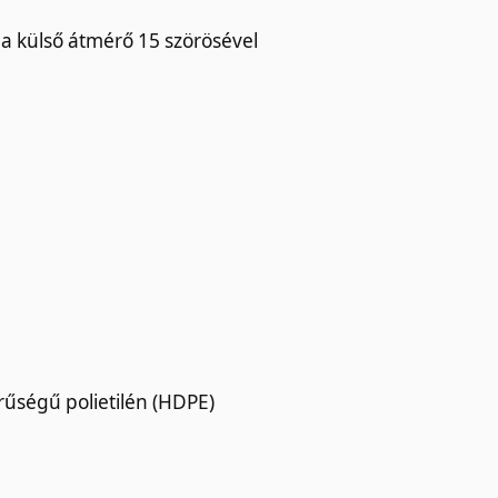
 a külső átmérő 15 szörösével
űségű polietilén (HDPE)