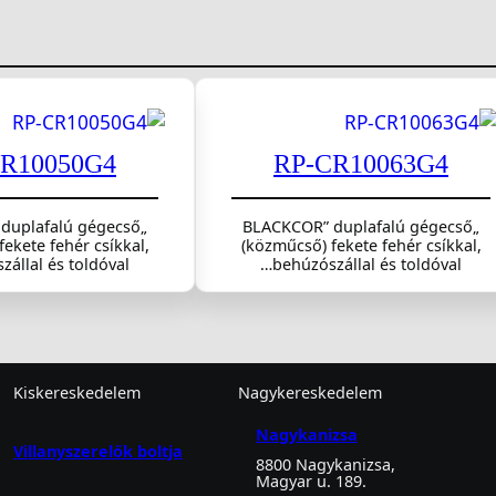
R10050G4
RP-CR10063G4
 duplafalú gégecső
„BLACKCOR” duplafalú gégecső
ekete fehér csíkkal,
(közműcső) fekete fehér csíkkal,
állal és toldóval…
behúzószállal és toldóval…
Kiskereskedelem
Nagykereskedelem
Nagykanizsa
Villanyszerelők boltja
8800 Nagykanizsa,
Magyar u. 189.