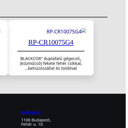
RP-CR10075G4
„BLACKCOR” duplafalú gégecső
(közműcső) fekete fehér csíkkal,
behúzószállal és toldóval…
Budapest
1106 Budapest,
Fehér u. 10.