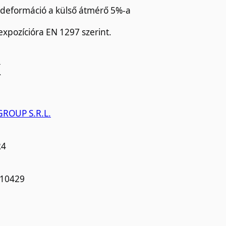
 deformáció a külső átmérő 5%-a
xpozícióra EN 1297 szerint.
k
GROUP S.R.L.
R4
10429