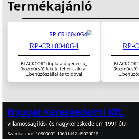
Termékajánló
RP-CR10040G4
RP-C
„BLACKCOR” duplafalú gégecső
„BLACKCOR”
(közműcső) fekete fehér csíkkal,
(közműcső) f
behúzószállal és toldóval…
behúzósz
Nyugat Kereskedelmi Kft.
villamossági kis- és nagykereskedelem 1991 óta
Számlaszám: 10300002-10601442-49020018