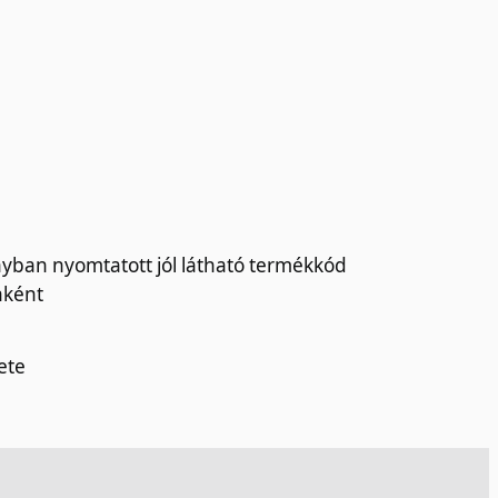
nyban nyomtatott jól látható termékkód
nként
kete