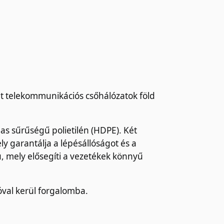
nt telekommunikációs csőhálózatok föld
s sűrűségű polietilén (HDPE). Két
y garantálja a lépésállóságot és a
, mely elősegíti a vezetékek könnyű
óval kerül forgalomba.