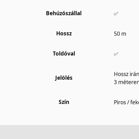
Behúzószállal
✅
Hossz
50 m
Toldóval
✅
Hossz irá
Jelölés
3 métere
Szín
Piros / fe