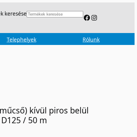
k keresése
Facebook
Instagram
Telephelyek
Rólunk
műcső) kívül piros belül
l D125 / 50 m