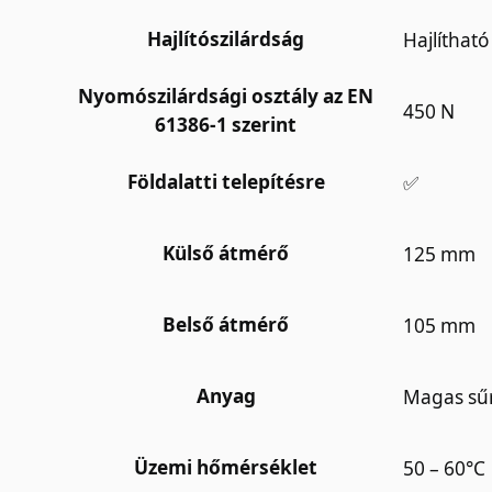
Hajlítószilárdság
Hajlítható
Nyomószilárdsági osztály az EN
450 N
61386-1 szerint
Földalatti telepítésre
✅
Külső átmérő
125 mm
Belső átmérő
105 mm
Anyag
Magas sűr
Üzemi hőmérséklet
50 – 60°C