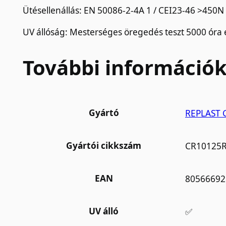
Ütésellenállás: EN 50086-2-4A 1 / CEI23-46 >450N
UV állóság: Mesterséges öregedés teszt 5000 óra e
További információ
Gyártó
REPLAST 
Gyártói cikkszám
CR10125
EAN
80566692
UV álló
✅