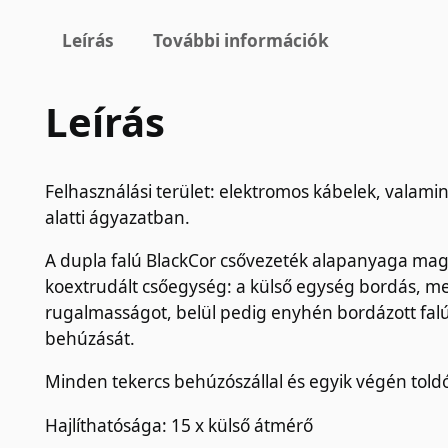
Leírás
További információk
Leírás
Felhasználási terület: elektromos kábelek, valami
alatti ágyazatban.
A dupla falú BlackCor csővezeték alapanyaga maga
koextrudált csőegység: a külső egység bordás, mel
rugalmasságot, belül pedig enyhén bordázott falú
behúzását.
Minden tekercs behúzószállal és egyik végén told
Hajlíthatósága: 15 x külső átmérő