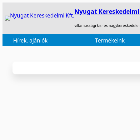
Nyugat Kereskedelmi 
villamossági kis- és nagykereskedele
Hírek, ajánlók
Termékeink