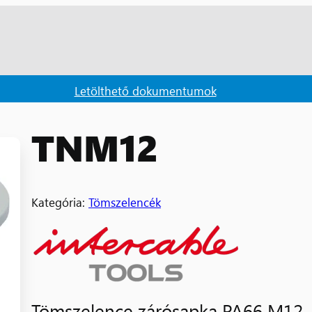
Letölthető dokumentumok
TNM12
Kategória:
Tömszelencék
Tömszelence zárósapka PA66 M12