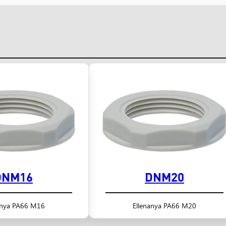
DNM16
DNM20
anya PA66 M16
Ellenanya PA66 M20