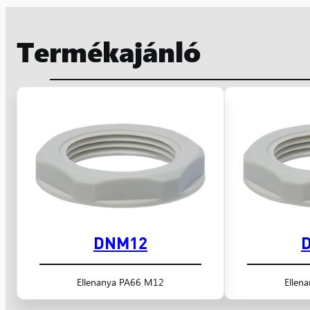
Termékajánló
DNM12
Ellenanya PA66 M12
Ellen