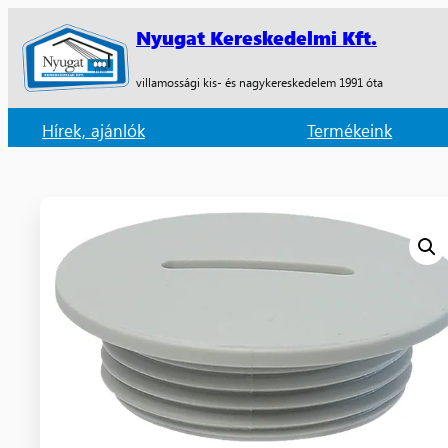
Nyugat Kereskedelmi Kft.
villamossági kis- és nagykereskedelem 1991 óta
Hírek, ajánlók
Termékeink