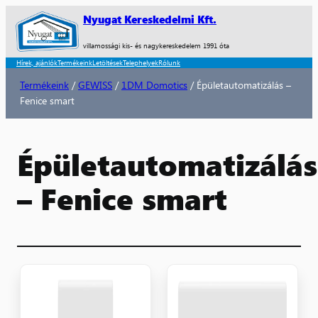
Nyugat Kereskedelmi Kft.
villamossági kis- és nagykereskedelem 1991 óta
Hírek, ajánlók
Termékeink
Letöltések
Telephelyek
Rólunk
Termékeink
/
GEWISS
/
1DM Domotics
/ Épületautomatizálás –
Fenice smart
Épületautomatizálás
– Fenice smart