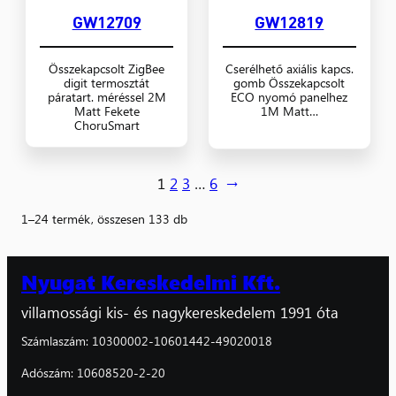
GW12709
GW12819
Összekapcsolt ZigBee
Cserélhető axiális kapcs.
digit termosztát
gomb Összekapcsolt
páratart. méréssel 2M
ECO nyomó panelhez
Matt Fekete
1M Matt…
ChoruSmart
1
2
3
…
6
→
1–24 termék, összesen 133 db
Nyugat Kereskedelmi Kft.
villamossági kis- és nagykereskedelem 1991 óta
Számlaszám: 10300002-10601442-49020018
Adószám: 10608520-2-20