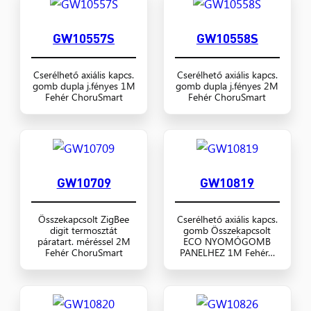
GW10557S
GW10558S
Cserélhető axiális kapcs.
Cserélhető axiális kapcs.
gomb dupla j.fényes 1M
gomb dupla j.fényes 2M
Fehér ChoruSmart
Fehér ChoruSmart
GW10709
GW10819
Összekapcsolt ZigBee
Cserélhető axiális kapcs.
digit termosztát
gomb Összekapcsolt
páratart. méréssel 2M
ECO NYOMÓGOMB
Fehér ChoruSmart
PANELHEZ 1M Fehér…