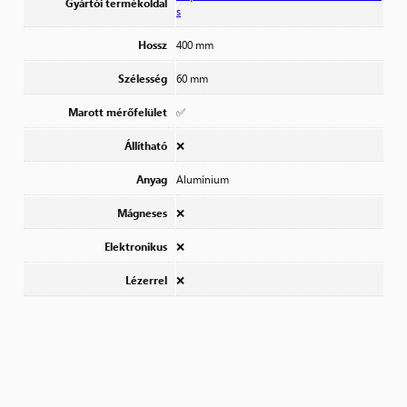
Gyártói termékoldal
s
Hossz
400 mm
Szélesség
60 mm
Marott mérőfelület
✅
Állítható
❌
Anyag
Alumínium
Mágneses
❌
Elektronikus
❌
Lézerrel
❌