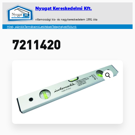
Nyugat Kereskedelmi Kft.
villamossági kis- és nagykereskedelem 1991 óta
Hírek, ajánlók
Termékeink
Letöltések
Telephelyek
Rólunk
7211420