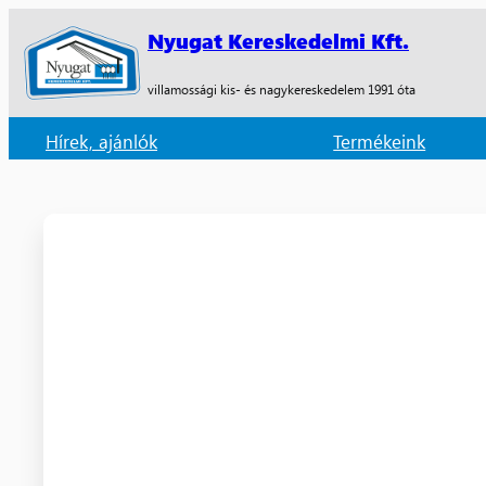
Nyugat Kereskedelmi Kft.
villamossági kis- és nagykereskedelem 1991 óta
Hírek, ajánlók
Termékeink