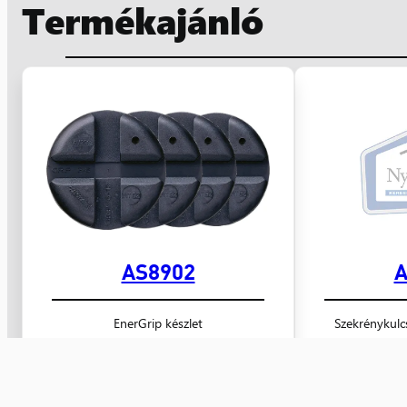
Termékajánló
AS8902
A
EnerGrip készlet
Szekrénykulcs