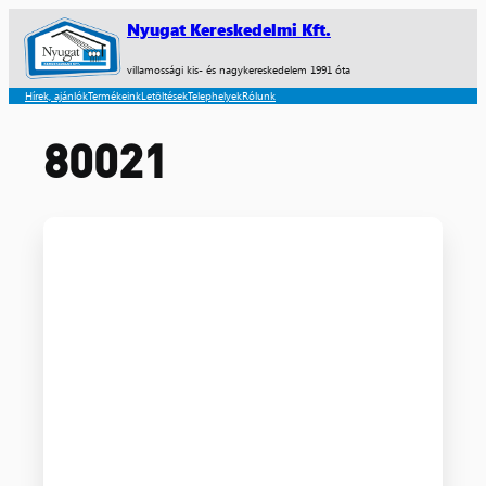
Nyugat Kereskedelmi Kft.
villamossági kis- és nagykereskedelem 1991 óta
Hírek, ajánlók
Termékeink
Letöltések
Telephelyek
Rólunk
80021