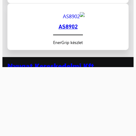
AS8902
EnerGrip készlet
Nyugat Kereskedelmi Kft.
villamossági kis- és nagykereskedelem 1991 óta
Számlaszám: 10300002-10601442-49020018
Adószám: 10608520-2-20
Facebook
Instagram
Kiskereskedelem