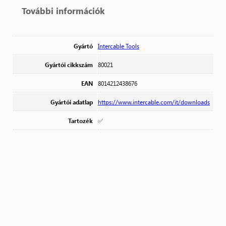
További információk
Gyártó
Intercable Tools
Gyártói cikkszám
80021
EAN
8014212438676
Gyártói adatlap
https://www.intercable.com/it/downloads
Tartozék
✅