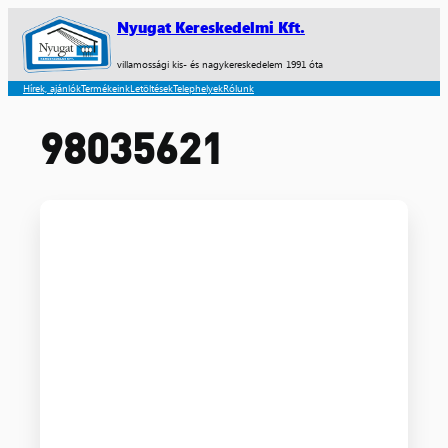
Nyugat Kereskedelmi Kft.
villamossági kis- és nagykereskedelem 1991 óta
Hírek, ajánlók
Termékeink
Letöltések
Telephelyek
Rólunk
98035621