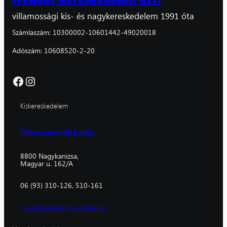
villamossági kis- és nagykereskedelem 1991 óta
Számlaszám: 10300002-10601442-49020018
Adószám: 10608520-2-20
Facebook
Instagram
Kiskereskedelem
Villanyszerelők boltja
8800 Nagykanizsa,
Magyar u. 162/A
06 (93) 310-126, 510-161
nyugatkisker@nyugatker.hu