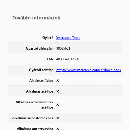
További információk
Gyártó
Intercable Tools
Gyártói cikkszám
98035621
EAN
4000649032680
Gyártói adatlap
https://www.intercable.com/it/downloads
Alkalmas fához
❌
Alkalmas acélhoz
❌
Alkalmas rozsdamentes
❌
acélhoz
Alkalmas színesfémekhez
❌
Alkalmas öntöttvashoz
❌