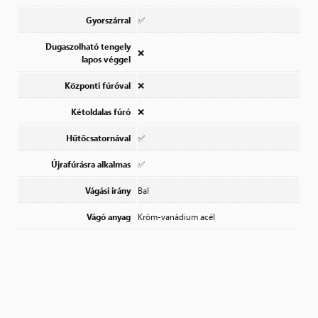
Gyorszárral
✅
Dugaszolható tengely
❌
lapos véggel
Központi fúróval
❌
Kétoldalas fúró
❌
Hűtőcsatornával
✅
Újrafúrásra alkalmas
✅
Vágási irány
Bal
Vágó anyag
Króm-vanádium acél