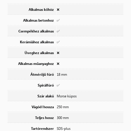
Alkalmas kőhöz
❌
Alkalmas betonhoz
✅
Csempékhez alkalmas
✅
Kerámiához alkalmas
✅
Üveghez alkalmas
❌
Alkalmas műanyaghoz
❌
Átmérőjű fúró
18 mm
Spirálfúró
✅
Szár alakú
Morse kúpos
Vágóél hossza
250 mm
Teljes hossz
300 mm
Tartórendszer
SDS-plus