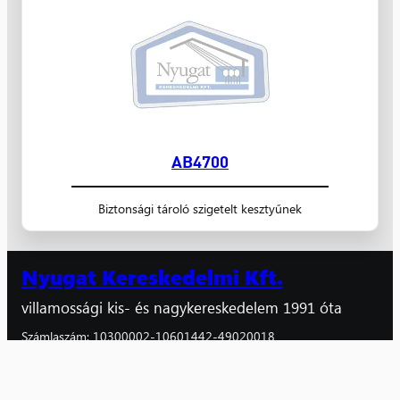
AB4700
Biztonsági tároló szigetelt kesztyűnek
Nyugat Kereskedelmi Kft.
villamossági kis- és nagykereskedelem 1991 óta
Számlaszám: 10300002-10601442-49020018
Adószám: 10608520-2-20