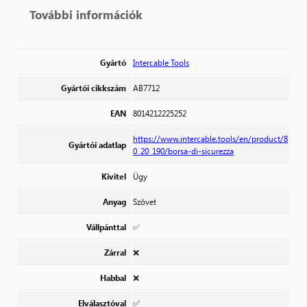
További információk
Gyártó
Intercable Tools
Gyártói cikkszám
AB7712
EAN
8014212225252
https://www.intercable.tools/en/product/8
Gyártói adatlap
0_20_190/borsa-di-sicurezza
Kivitel
Ügy
Anyag
Szövet
Vállpánttal
✅
Zárral
❌
Habbal
❌
Elválasztóval
✅