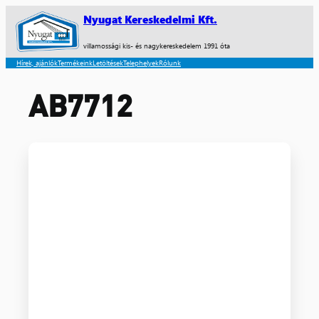
Nyugat Kereskedelmi Kft.
villamossági kis- és nagykereskedelem 1991 óta
Hírek, ajánlók
Termékeink
Letöltések
Telephelyek
Rólunk
AB7712