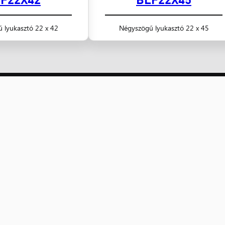
 lyukasztó 22 x 42
Négyszögű lyukasztó 22 x 45
Kiskereskedelem
Nagykereskedelem
Nagykanizsa
B
Villanyszerelők boltja
8800 Nagykanizsa,
11
Magyar u. 189.
Fe
8800 Nagykanizsa,
06 (93) 310-129
06
Magyar u. 162/A
nagykanizsa@nyugatker.hu
bu
06 (93) 310-126, 510-161
nyugatkisker@nyugatker.hu