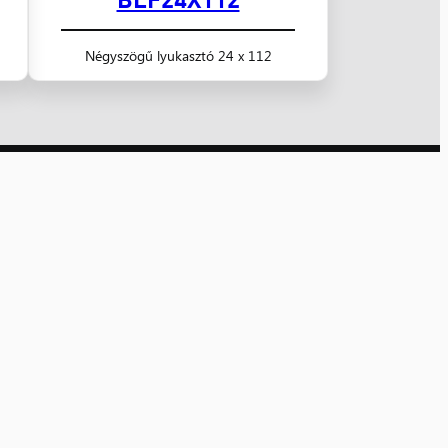
Négyszögű lyukasztó 24 x 112
udapest
Szolnok
06 Budapest,
5000 Szolnok,
hér u. 10.
Panel utca 1/B
 (1) 433-2644
06 (56) 520-268
dapest@nyugatker.hu
szolnok@nyugatker.hu