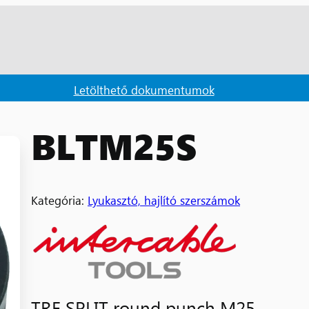
Letölthető dokumentumok
BLTM25S
Kategória:
Lyukasztó, hajlító szerszámok
TRE SPLIT round punch M25