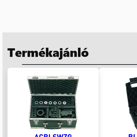
Termékajánló
ACBLSWZG
BL