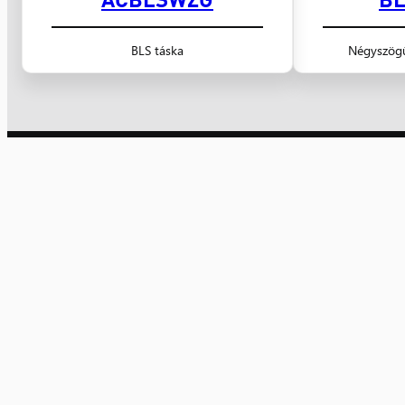
BLS táska
Négyszögű
Nyugat Kereskedelmi Kft.
villamossági kis- és nagykereskedelem 1991 óta
Számlaszám: 10300002-10601442-49020018
Adószám: 10608520-2-20
Facebook
Instagram