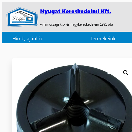
Nyugat Kereskedelmi Kft.
villamossági kis- és nagykereskedelem 1991 óta
Hírek, ajánlók
Termékeink