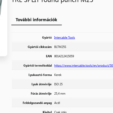
További információk
Gyártó
Intercable Tools
Gyártói cikkszám
BLTM25S
EAN
8014212415059
Gyártói termékoldal
https://www.intercable.tools/en/product/50_
Lyukasztó forma
Kerek
Lyuk átmérője
ISO 25
Fúrás átmérője
25,4 mm
Feldolgozandó anyag
Acél
Kivitel
Csak ütés