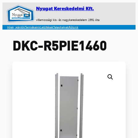
Nyugat Kereskedelmi Kft.
villamossági kis- és nagykereskedelem 1991 óta
Hírek, ajánlók
Termékeink
Letöltések
Telephelyek
Rólunk
DKC-R5PIE1460