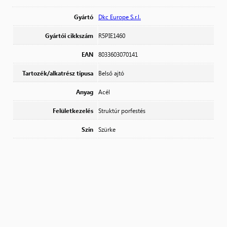
Gyártó
Dkc Europe S.r.l.
Gyártói cikkszám
R5PIE1460
EAN
8033603070141
Tartozék/alkatrész típusa
Belső ajtó
Anyag
Acél
Felületkezelés
Struktúr porfestés
Szín
Szürke