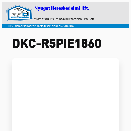
Nyugat Kereskedelmi Kft.
villamossági kis- és nagykereskedelem 1991 óta
Hírek, ajánlók
Termékeink
Letöltések
Telephelyek
Rólunk
DKC-R5PIE1860