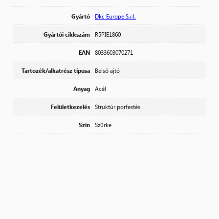
Gyártó
Dkc Europe S.r.l.
Gyártói cikkszám
R5PIE1860
EAN
8033603070271
Tartozék/alkatrész típusa
Belső ajtó
Anyag
Acél
Felületkezelés
Struktúr porfestés
Szín
Szürke