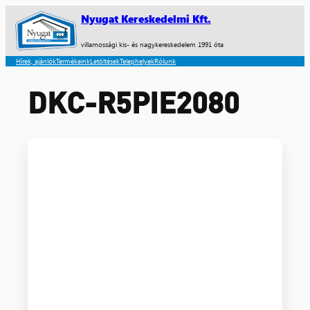
Nyugat Kereskedelmi Kft.
villamossági kis- és nagykereskedelem 1991 óta
Hírek, ajánlók
Termékeink
Letöltések
Telephelyek
Rólunk
DKC-R5PIE2080