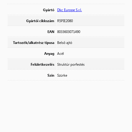
Gyártó
Dkc Europe S.r.l.
Gyártói cikkszám
R5PIE2080
EAN
8033603071490
Tartozék/alkatrész típusa
Belső ajtó
Anyag
Acél
Felületkezelés
Struktúr porfestés
Szín
Szürke