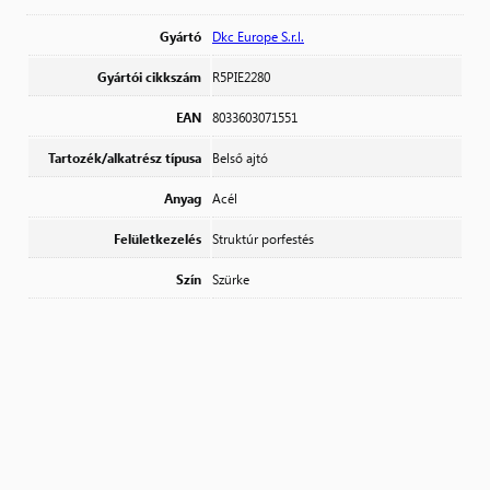
Gyártó
Dkc Europe S.r.l.
Gyártói cikkszám
R5PIE2280
EAN
8033603071551
Tartozék/alkatrész típusa
Belső ajtó
Anyag
Acél
Felületkezelés
Struktúr porfestés
Szín
Szürke