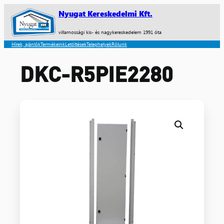
Nyugat Kereskedelmi Kft.
villamossági kis- és nagykereskedelem 1991 óta
Hírek, ajánlók
Termékeink
Letöltések
Telephelyek
Rólunk
DKC-R5PIE2280