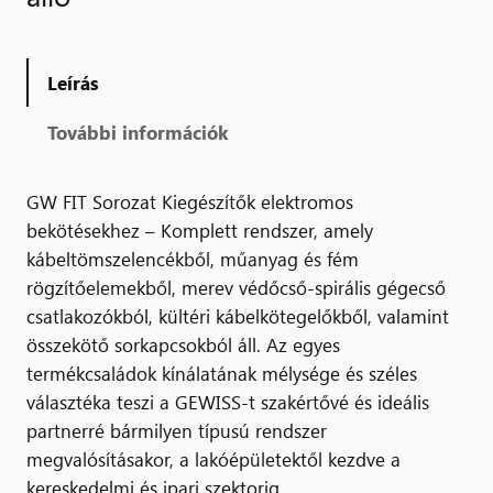
Leírás
További információk
GW FIT Sorozat Kiegészítők elektromos
bekötésekhez – Komplett rendszer, amely
kábeltömszelencékből, műanyag és fém
rögzítőelemekből, merev védőcső-spirális gégecső
csatlakozókból, kültéri kábelkötegelőkből, valamint
összekötő sorkapcsokból áll. Az egyes
termékcsaládok kínálatának mélysége és széles
választéka teszi a GEWISS-t szakértővé és ideális
partnerré bármilyen típusú rendszer
megvalósításakor, a lakóépületektől kezdve a
kereskedelmi és ipari szektorig.