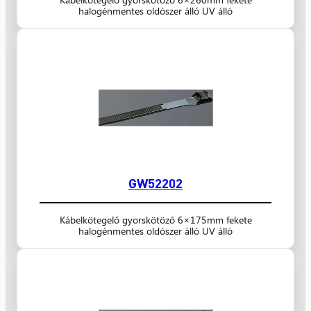
halogénmentes oldószer álló UV álló
GW52202
Kábelkötegelő gyorskötöző 6×175mm fekete
halogénmentes oldószer álló UV álló