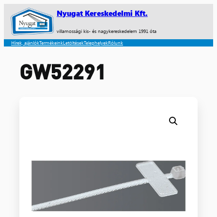
Nyugat Kereskedelmi Kft.
villamossági kis- és nagykereskedelem 1991 óta
Hírek, ajánlók
Termékeink
Letöltések
Telephelyek
Rólunk
GW52291