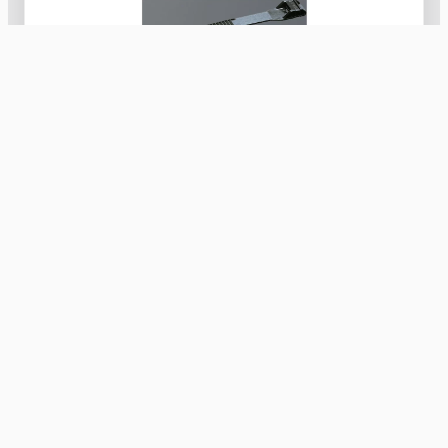
GW52201
Kábelkötegelő gyorskötöző 6×115mm fekete
halogénmentes oldószer álló UV álló
Nyugat Kereskedelmi Kft.
villamossági kis- és nagykereskedelem 1991 óta
Számlaszám: 10300002-10601442-49020018
Adószám: 10608520-2-20
Facebook
Instagram