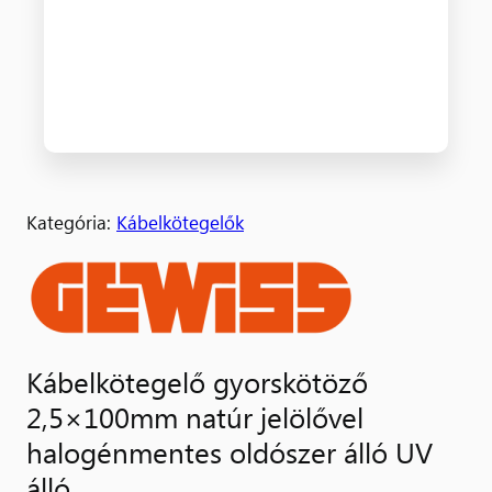
Kategória:
Kábelkötegelők
Kábelkötegelő gyorskötöző
2,5×100mm natúr jelölővel
halogénmentes oldószer álló UV
álló