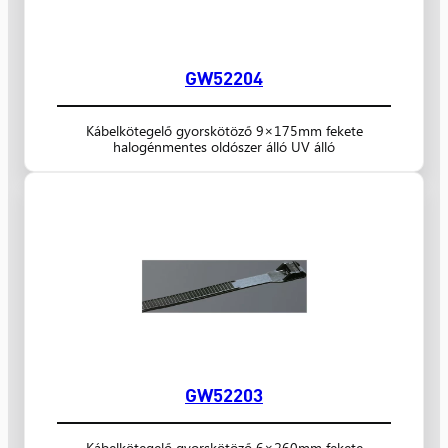
GW52204
Kábelkötegelő gyorskötöző 9×175mm fekete
halogénmentes oldószer álló UV álló
GW52203
Kábelkötegelő gyorskötöző 6×260mm fekete