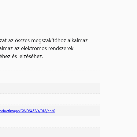
zat az összes megszakítóhoz alkalmaz
talmaz az elektromos rendszerek
hez és jelzéséhez.
productImage/GWD6452/s/018/en/0