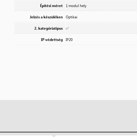
Építési méret
1 modul hely
Jelzés a készüléken
Optikai
2. kategóriatípus
✅
IP védettség
IP20