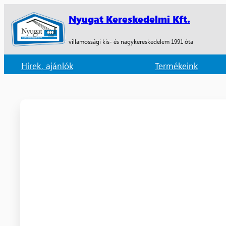
Nyugat Kereskedelmi Kft.
villamossági kis- és nagykereskedelem 1991 óta
Hírek, ajánlók
Termékeink