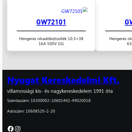
GW72101
G
Hengeres olvadóbiztosíték 10,3×38
Hengeres ol
16A 500V GG
63
Nyugat Kereskedelmi Kft.
villamossági kis- és nagykereskedelem 1991 óta
Számlaszám: 10300002-10601442-49020018
Adószám: 10608520-2-20
Facebook
Instagram