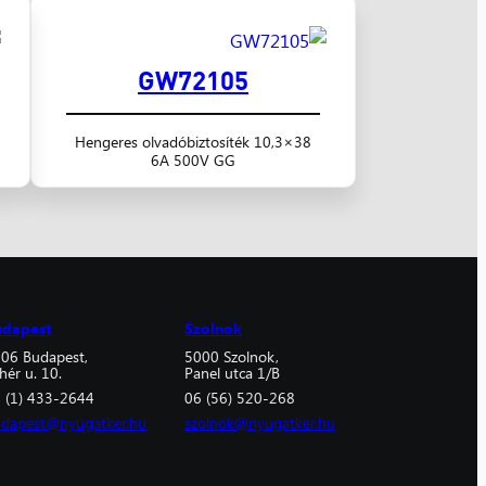
GW72105
Hengeres olvadóbiztosíték 10,3×38
6A 500V GG
udapest
Szolnok
06 Budapest,
5000 Szolnok,
hér u. 10.
Panel utca 1/B
 (1) 433-2644
06 (56) 520-268
dapest@nyugatker.hu
szolnok@nyugatker.hu