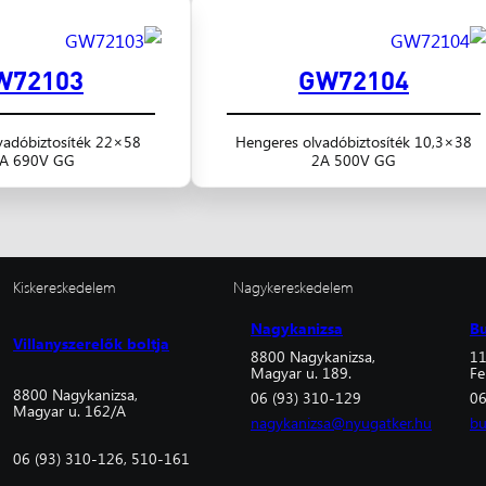
W72103
GW72104
vadóbiztosíték 22×58
Hengeres olvadóbiztosíték 10,3×38
A 690V GG
2A 500V GG
Kiskereskedelem
Nagykereskedelem
Nagykanizsa
B
Villanyszerelők boltja
8800 Nagykanizsa,
11
Magyar u. 189.
Fe
8800 Nagykanizsa,
06 (93) 310-129
06
Magyar u. 162/A
nagykanizsa@nyugatker.hu
bu
06 (93) 310-126, 510-161