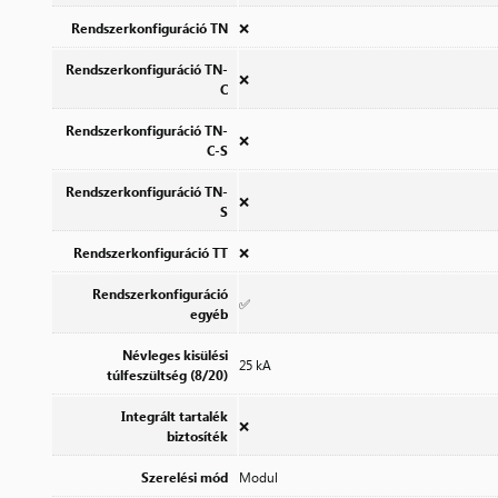
Rendszerkonfiguráció TN
❌
Rendszerkonfiguráció TN-
❌
C
Rendszerkonfiguráció TN-
❌
C-S
Rendszerkonfiguráció TN-
❌
S
Rendszerkonfiguráció TT
❌
Rendszerkonfiguráció
✅
egyéb
Névleges kisülési
25 kA
túlfeszültség (8/20)
Integrált tartalék
❌
biztosíték
Szerelési mód
Modul