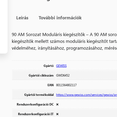
Leírás
További információk
90 AM Sorozat Moduláris kiegészítők – A 90 AM soro
kiegészítők mellett számos moduláris kiegészítőt tar
védelméhez, irányításához, programozásához, mérésé
Gyártó
GEWISS
Gyártói cikkszám
GWD6452
EAN
8011564802117
Gyártói termékoldal
https://www.gewiss.com/services/gewiss/
Rendszerkonfiguráció DC
❌
Rendszerkonfiguráció IT
❌