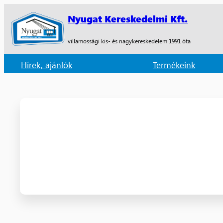
Nyugat Kereskedelmi Kft.
villamossági kis- és nagykereskedelem 1991 óta
Hírek, ajánlók
Termékeink