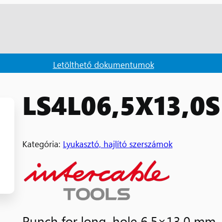
Letölthető dokumentumok
LS4L06,5X13,0S
Kategória:
Lyukasztó, hajlító szerszámok
Punch for long. hole 6,5×13,0 mm