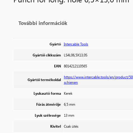
További információk
Gyártó
Intercable Tools
Gyártói cikkszám
LS4L06,5X13,0S
EAN
8014212110565
https://www.intercable.tools/en/product/5
Gyártói termékoldal
schienen
Lyukasztó forma
Kerek
Fúrás átmérője
6,5 mm
Lyuk szélessége
13 mm
Kivitel
Csak ütés