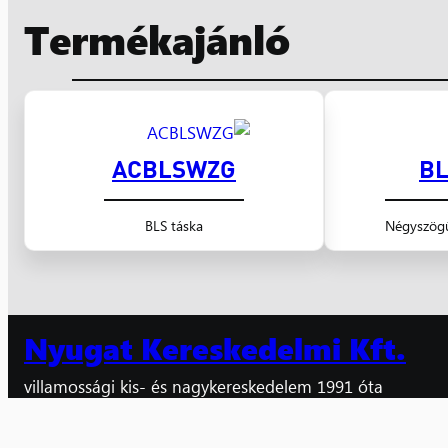
Termékajánló
ACBLSWZG
BL
BLS táska
Négyszögű
Nyugat Kereskedelmi Kft.
villamossági kis- és nagykereskedelem 1991 óta
Számlaszám: 10300002-10601442-49020018