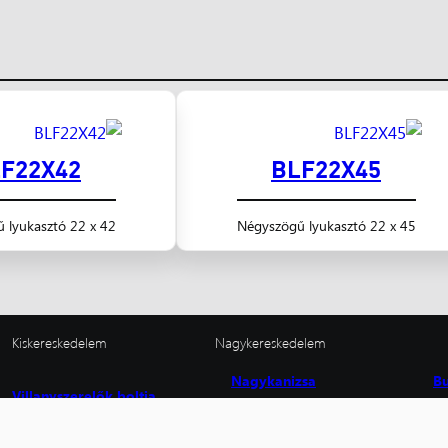
F22X42
BLF22X45
 lyukasztó 22 x 42
Négyszögű lyukasztó 22 x 45
Kiskereskedelem
Nagykereskedelem
Nagykanizsa
B
Villanyszerelők boltja
8800 Nagykanizsa,
11
Magyar u. 189.
Fe
8800 Nagykanizsa,
06 (93) 310-129
06