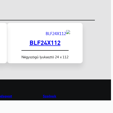
BLF24X112
Négyszögű lyukasztó 24 x 112
udapest
Szolnok
06 Budapest,
5000 Szolnok,
hér u. 10.
Panel utca 1/B
 (1) 433-2644
06 (56) 520-268