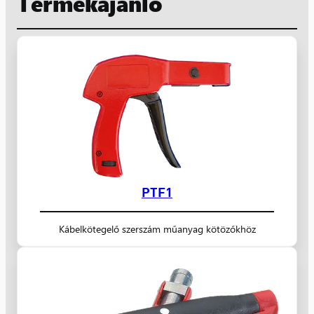
Termékajánló
PTF1
Kábelkötegelő szerszám műanyag kötözőkhöz