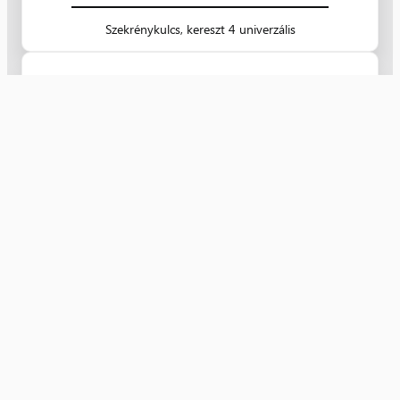
Szekrénykulcs, kereszt 4 univerzális
AS8902
EnerGrip készlet
Nyugat Kereskedelmi Kft.
villamossági kis- és nagykereskedelem 1991 óta