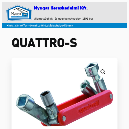
Nyugat Kereskedelmi Kft.
villamossági kis- és nagykereskedelem 1991 óta
Hírek, ajánlók
Termékeink
Letöltések
Telephelyek
Rólunk
QUATTRO-S