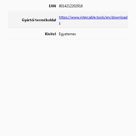
EAN
8014212202918
https://www.intercable.tools/en/download
Gyártói termékoldal
s
Kivitel
Egyetemes