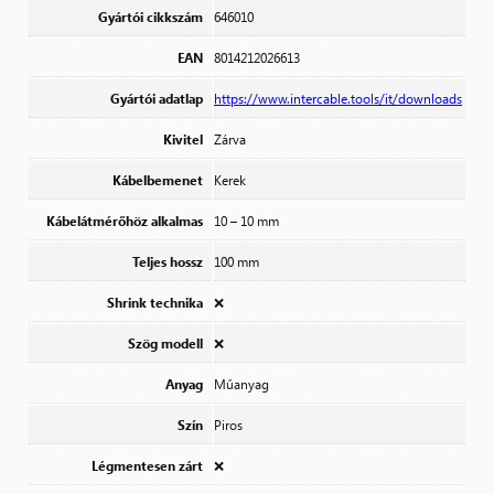
Gyártói cikkszám
646010
EAN
8014212026613
Gyártói adatlap
https://www.intercable.tools/it/downloads
Kivitel
Zárva
Kábelbemenet
Kerek
Kábelátmérőhöz alkalmas
10 – 10 mm
Teljes hossz
100 mm
Shrink technika
❌
Szög modell
❌
Anyag
Műanyag
Szín
Piros
Légmentesen zárt
❌