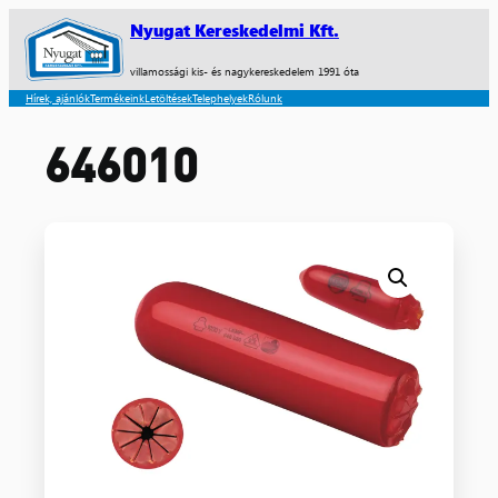
Nyugat Kereskedelmi Kft.
villamossági kis- és nagykereskedelem 1991 óta
Hírek, ajánlók
Termékeink
Letöltések
Telephelyek
Rólunk
646010