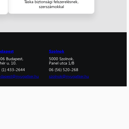
Táska biztonsági felszerelésnek,
szerszámokkal
udapest
Szolnok
06 Budapest,
5000 Szolnok,
hér u. 10.
Panel utca 1/B
 (1) 433-2644
06 (56) 520-268
dapest@nyugatker.hu
szolnok@nyugatker.hu