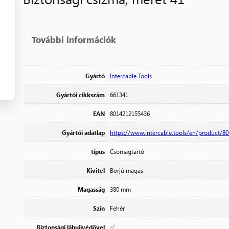
További információk
Gyártó
Intercable Tools
Gyártói cikkszám
661341
EAN
8014212155436
Gyártói adatlap
https://www.intercable.tools/en/product/80_
típus
Csomagtartó
Kivitel
Borjú magas
Magasság
380 mm
Szín
Fehér
Biztonsági lábujjvédővel
✅