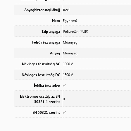
Anyagbiztonsági lábujj
Acél
Nem
Egynemű
Talp anyaga
Poliuretán (PUR)
Felső rész anyaga
Műanyag
Anyag
Műanyag
Névleges feszültség AC
1000 V
Névleges feszültség DC
1500 V
Ívhiba tesztelve
✅
Elektromos osztály az EN
0
50321-1 szerint
EN 50321 szerint
✅