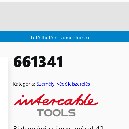
Letölthető dokumentumok
661341
Kategória:
Személyi védőfelszerelés
Biztonsági csizma, méret 41