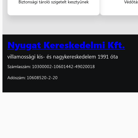
Biztonsági tároló szigetelt kesztyűnek
Védőtá
Nyugat Kereskedelmi Kft.
villamossági kis- és nagykereskedelem 1991 óta
Számlaszám: 10300002-10601442-49020018
Adószám: 10608520-2-20
Facebook
Instagram