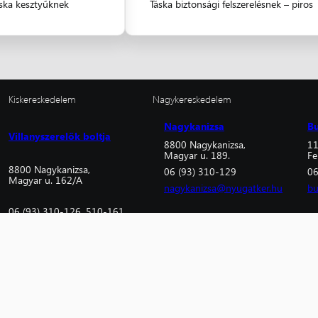
ska kesztyűknek
Táska biztonsági felszerelésnek – piros
Kiskereskedelem
Nagykereskedelem
Nagykanizsa
B
Villanyszerelők boltja
8800 Nagykanizsa,
11
Magyar u. 189.
Fe
8800 Nagykanizsa,
06 (93) 310-129
06
Magyar u. 162/A
nagykanizsa@nyugatker.hu
bu
06 (93) 310-126, 510-161
nyugatkisker@nyugatker.hu
Nyugat Kereskedelmi Kft.
2024
Minden jog fentartva!