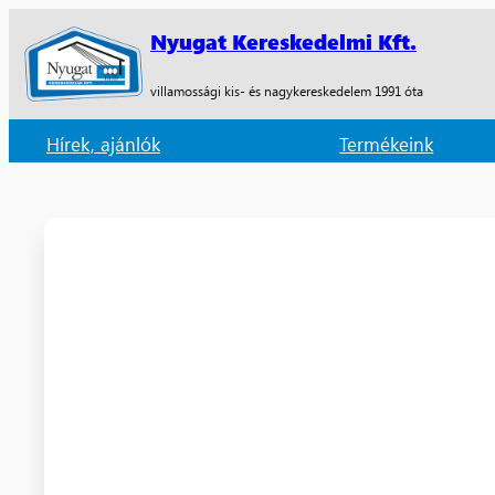
Nyugat Kereskedelmi Kft.
villamossági kis- és nagykereskedelem 1991 óta
Hírek, ajánlók
Termékeink