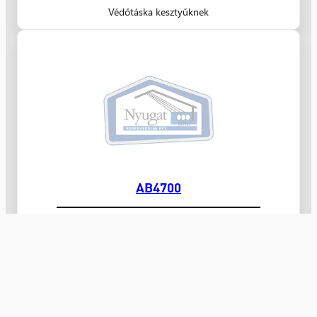
Védőtáska kesztyűknek
AB4700
Biztonsági tároló szigetelt kesztyűnek
Nyugat Kereskedelmi Kft.
villamossági kis- és nagykereskedelem 1991 óta