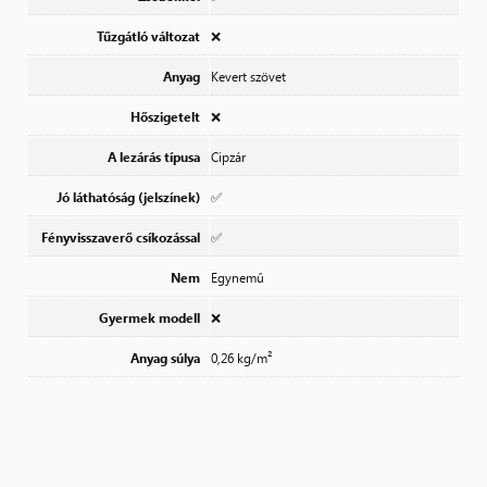
Tűzgátló változat
❌
Anyag
Kevert szövet
Hőszigetelt
❌
A lezárás típusa
Cipzár
Jó láthatóság (jelszínek)
✅
Fényvisszaverő csíkozással
✅
Nem
Egynemű
Gyermek modell
❌
Anyag súlya
0,26 kg/m²