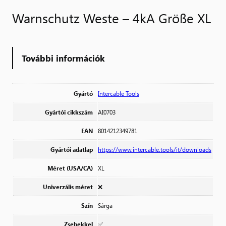
Warnschutz Weste – 4kA Größe XL
További információk
Gyártó
Intercable Tools
Gyártói cikkszám
AI0703
EAN
8014212349781
Gyártói adatlap
https://www.intercable.tools/it/downloads
Méret (USA/CA)
XL
Univerzális méret
❌
Szín
Sárga
Zsebekkel
✅