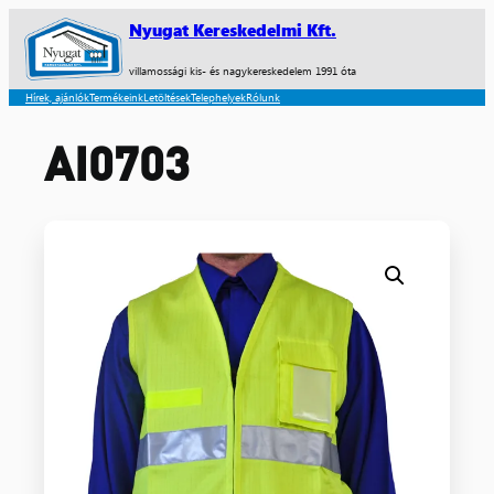
Nyugat Kereskedelmi Kft.
villamossági kis- és nagykereskedelem 1991 óta
Hírek, ajánlók
Termékeink
Letöltések
Telephelyek
Rólunk
AI0703